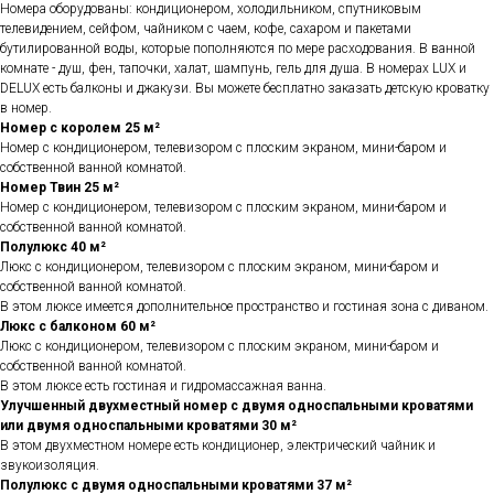
Номера оборудованы: кондиционером, холодильником, спутниковым
телевидением, сейфом, чайником с чаем, кофе, сахаром и пакетами
бутилированной воды, которые пополняются по мере расходования. В ванной
комнате - душ, фен, тапочки, халат, шампунь, гель для душа. В номерах LUX и
DELUX есть балконы и джакузи. Вы можете бесплатно заказать детскую кроватку
в номер.
Номер с королем 25 м²
Номер с кондиционером, телевизором с плоским экраном, мини-баром и
собственной ванной комнатой.
Номер Твин 25 м²
Номер с кондиционером, телевизором с плоским экраном, мини-баром и
собственной ванной комнатой.
Полулюкс 40 м²
Люкс с кондиционером, телевизором с плоским экраном, мини-баром и
собственной ванной комнатой.
В этом люксе имеется дополнительное пространство и гостиная зона с диваном.
Люкс с балконом 60 м²
Люкс с кондиционером, телевизором с плоским экраном, мини-баром и
собственной ванной комнатой.
В этом люксе есть гостиная и гидромассажная ванна.
Улучшенный двухместный номер с двумя односпальными кроватями
или двумя односпальными кроватями 30 м²
В этом двухместном номере есть кондиционер, электрический чайник и
звукоизоляция.
Полулюкс с двумя односпальными кроватями 37 м²