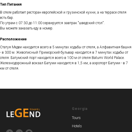
Тип Питания
В отеле работает ресторан европейской и грузинской кухни, а на террасе отеля
есть бар.
По утрам с 07:30 до 11:00 сервируется завтрак "шведский стол".
Вы можете заказать еду в номер.
Расположение
Статуя Медеи находится всего в 5 минутах ходьбы от отеля, а Алфавитная башня
- в 300 м. Живописный Приморский бульвар находится в 7 минутах ходьбы от
отеля. Батумский порт находится всего в 100 м от отеля Batumi World Palace.
Железнодорожный вокзал Батуми находится в 1,5 км, а аэропорт Батуми - в 7
км от отеля.
Georgia
Tours
Hotels