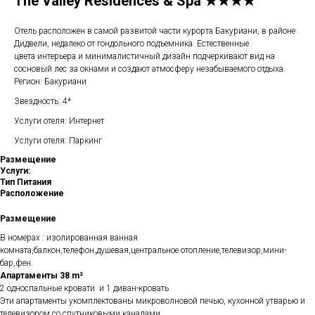
The Valley Residences & Spa ★★★★
Отель расположен в самой развитой части курорта Бакуриани, в районе
Дидвели, недалеко от гондольного подъемника. Естественные
цвета интерьера и минималистичный дизайн подчеркивают вид на
сосновый лес за окнами и создают атмосферу незабываемого отдыха.
Регион: Бакуриани
Звездность: 4*
Услуги отеля: Интернет
Услуги отеля: Паркинг
Размещение
Услуги:
Тип Питания
Расположение
Размещение
В номерах : изолированная ванная
комната,балкон,телефон,душевая,центральное отопление,телевизор,мини-
бар,фен.
Апартаменты 38 m²
2 односпальные кровати и 1 диван-кровать
Эти апартаменты укомплектованы микроволновой печью, кухонной утварью и
телевизором со спутниковыми каналами.