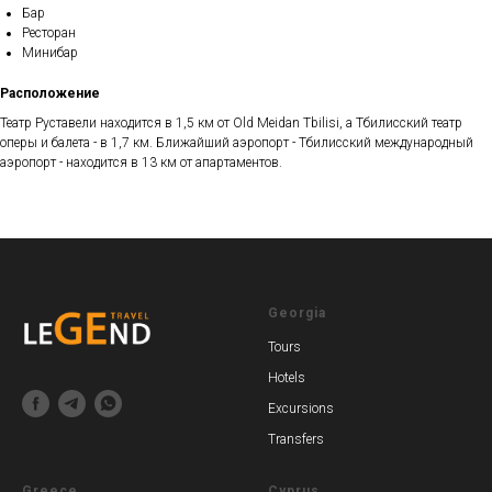
Бар
Ресторан
Минибар
Расположение
Театр Руставели находится в 1,5 км от Old Meidan Tbilisi, а Тбилисский театр
оперы и балета - в 1,7 км. Ближайший аэропорт - Тбилисский международный
аэропорт - находится в 13 км от апартаментов.
Georgia
Tours
Hotels
Excursions
Transfers
Greece
Cyprus