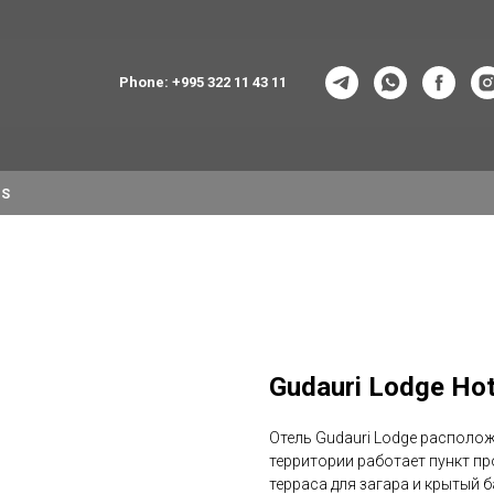
Phone: +995 322 11 43 11
NS
Gudauri Lodge 
Отель Gudauri Lodge располож
территории работает пункт пр
терраса для загара и крытый 