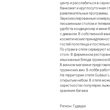
центр и расслабиться в сауне 
банкомат и круглосуточная ст
развлекательные программы.
Звукоизолированные номера 
письменным столом и телевиз
удобств кондиционер и мини-б
с диваном. В собственной ва
косметические принадлежности
гостей полотенца и постельно
По утрам в отеле сервируют к
стол». В фирменном ресторане 
изысканные блюда грузинской
В винном магазине представ
грузинских вин. В лобби рабо
На территории отеля Gudauri
открытым небом. В отеле мож
окрестностях популярен лыжн
хранения багажа.
Регион: Гудаури