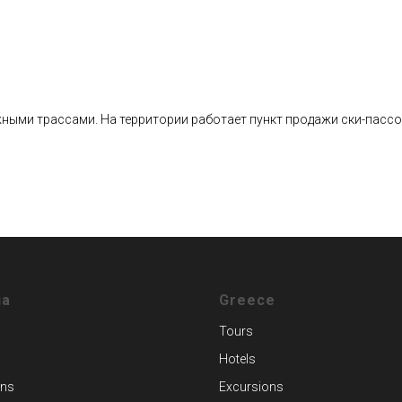
жными трассами. На территории работает пункт продажи ски-пассо
ia
Greece
Tours
Hotels
ons
Excursions