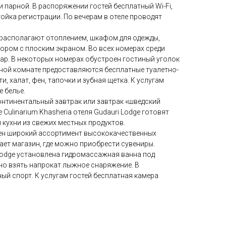
и парной. В распоряжении гостей бесплатный Wi-Fi,
ойка регистрации. По вечерам в отеле проводят
располагают отоплением, шкафом для одежды,
ором с плоским экраном. Во всех номерах среди
ар. В некоторых номерах обустроен гостиный уголок
нной комнате предоставляются бесплатные туалетно-
, халат, фен, тапочки и зубная щетка. К услугам
е белье.
онтинентальный завтрак или завтрак «шведский
Culinarium Khasheria отеля Gudauri Lodge готовят
 кухни из свежих местных продуктов.
лен широкий ассортимент высококачественных
тает магазин, где можно приобрести сувениры.
 Lodge установлена гидромассажная ванна под
но взять напрокат лыжное снаряжение. В
ый спорт. К услугам гостей бесплатная камера