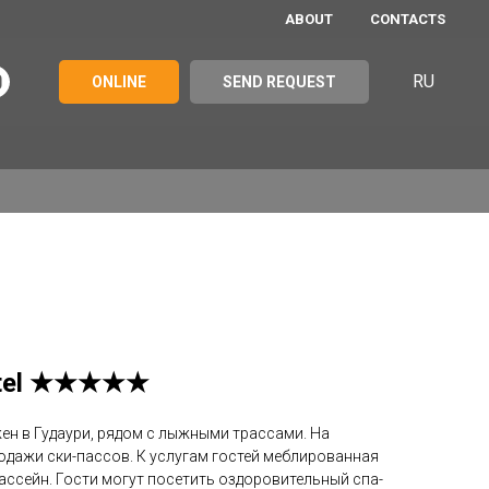
ABOUT
CONTACTS
RU
ONLINE
SEND REQUEST
Hotel ★★★★★
ен в Гудаури, рядом с лыжными трассами. На
одажи ски-пассов. К услугам гостей меблированная
бассейн. Гости могут посетить оздоровительный спа-