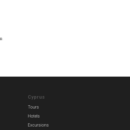
в.
Cyprus
Tours
Hotels
Excursions