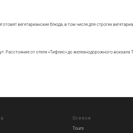
иготовят вегетарианские блюда, в том числе для строгих вегетар
ут. Расстояние от отеля «Тифлис» до железнодорожного вокзала Т
ia
Greece
Tours