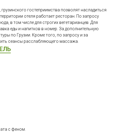
, грузинского гостеприимства позволят насладиться
 территории отеля работает ресторан. По запросу
юда, в том числе для строгих вегетарианцев. Для
вка еды и напитков в номер. За дополнительную
туры по Грузии. Кроме того, по запросу и за
тить сеансы расслабляющего массажа.
ЕЛЬ
ата с феном.