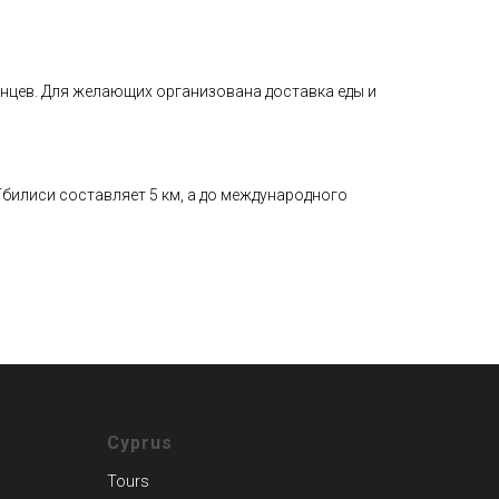
ианцев. Для желающих организована доставка еды и
билиси составляет 5 км, а до международного
Cyprus
Tours