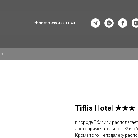
Phone: +995 322 11 43 11
NS
Tiflis Hotel ★★★
в городе Тбилиси располагает
достопримечательностей и об
Кроме того, неподалеку расп