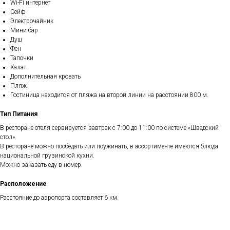
Wi-Fi интернет
Сейф
Электрочайник
Мини-бар
Душ
Фен
Тапочки
Халат
Дополнительная кровать
Пляж
Гостиница находится от пляжа на второй линии на расстоянии 800 м.
Тип Питания
В ресторане отеля сервируется завтрак с 7:00 до 11:00 по системе «Шведский
стол».
В ресторане можно пообедать или поужинать, в ассортименте имеются блюда
национальной грузинской кухни.
Можно заказать еду в номер.
Расположение
Расстояние до аэропорта составляет 6 км.