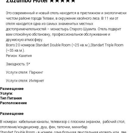
Zuzumbo Hotel ★★★★★
Это современный и новый отель находится в престижном и экологически
чистом районе города Телави, в окружение хвойного леса. В 11 км от
отеля находится одна из самых знаменитых местных
достопримечательностей – монастырь Старого Шуамта. Отель подарит
вам спокойную обстановку, профессиональное обслуживание и
дружескую атмосферу.
Всего 20 номеров:Standart Double Room (~25 кв.м.),Standart Triple Room
(~35 кв.м.).
Регион: Кахетия
Звездность: 5*
Услуги отеля: Паркинг
Услуги отеля: Интернет
Размещение
Услуги:
Тип Питания
Расположение
Размещение
В номерах: кабельные каналы, телевизор с плоским экраном, рабочий стол,
отопление/кондиционер, душ, фен, тапочки, мини-бар.
Standart Double Room - в номере одна большая двуспальная кровать или две