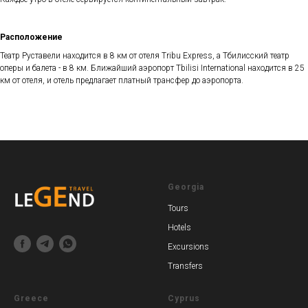
Расположение
Театр Руставели находится в 8 км от отеля Tribu Express, а Тбилисский театр
оперы и балета - в 8 км. Ближайший аэропорт Tbilisi International находится в 25
км от отеля, и отель предлагает платный трансфер до аэропорта.
Georgia
Tours
Hotels
Excursions
Transfers
Greece
Cyprus