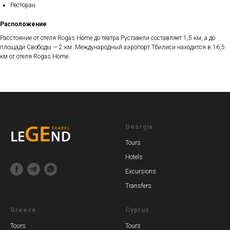
Ресторан
Расположение
Расстояние от отеля Rogas Home до театра Руставели составляет 1,5 км, а до
площади Свободы — 2 км. Международный аэропорт Тбилиси находится в 16,5
км от отеля Rogas Home.
Georgia
Tours
Hotels
Excursions
Transfers
Greece
Cyprus
Tours
Tours