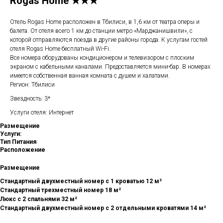
Rogas Home ★★★
Отель Rogas Home расположен в Тбилиси, в 1,6 км от театра оперы и
балета. От отеля всего 1 км до станции метро «Марджанишвили», с
которой отправляются поезда в другие районы города. К услугам гостей
отеля Rogas Home бесплатный Wi-Fi.
Все номера оборудованы кондиционером и телевизором с плоским
экраном с кабельными каналами. Предоставляется мини-бар. В номерах
имеется собственная ванная комната с душем и халатами.
Регион: Тбилиси
Звездность: 3*
Услуги отеля: Интернет
Размещение
Услуги:
Тип Питания
Расположение
Размещение
Стандартный двухместный номер с 1 кроватью 12 м²
Стандартный трехместный номер 18 м²
Люкс с 2 спальнями 32 м²
Стандартный двухместный номер с 2 отдельными кроватями 14 м²