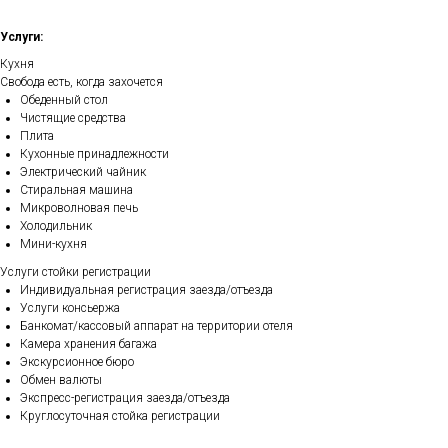
Услуги:
Кухня
Свобода есть, когда захочется
Обеденный стол
Чистящие средства
Плита
Кухонные принадлежности
Электрический чайник
Стиральная машина
Микроволновая печь
Холодильник
Мини-кухня
Услуги стойки регистрации
Индивидуальная регистрация заезда/отъезда
Услуги консьержа
Банкомат/кассовый аппарат на территории отеля
Камера хранения багажа
Экскурсионное бюро
Обмен валюты
Экспресс-регистрация заезда/отъезда
Круглосуточная стойка регистрации