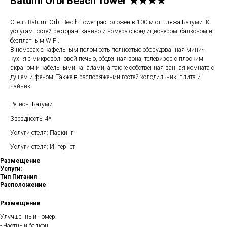
Batumi Orbi Beach Tower ★★★★
Отель Batumi Orbi Beach Tower расположен в 100 м от пляжа Батуми. К
услугам гостей ресторан, казино и номера с кондиционером, балконом и
бесплатным WiFi.
В номерах с кафельным полом есть полностью оборудованная мини-
кухня с микроволновой печью, обеденная зона, телевизор с плоским
экраном и кабельными каналами, а также собственная ванная комната с
душем и феном. Также в распоряжении гостей холодильник, плита и
чайник.
Регион: Батуми
Звездность: 4*
Услуги отеля: Паркинг
Услуги отеля: Интернет
Размещение
Услуги:
Тип Питания
Расположение
Размещение
Улучшенный номер:
- Частный балкон