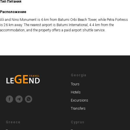
Тип Питания
Расположение
Ali and Nino Monument is 6 km from Batumi Orbi Beach Tower, while Petra Fortress
is 26 km away. The nearest airport is Batumi International, 4.4 km from the
accommodation, and the property offers a paid airport shuttle service.
Georgia
Tours
Hotels
Excursions
Transfers
Greece
Cyprus