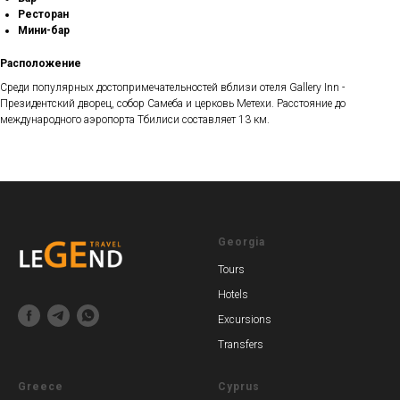
Ресторан
Мини-бар
Расположение
Среди популярных достопримечательностей вблизи отеля Gallery Inn -
Президентский дворец, собор Самеба и церковь Метехи. Расстояние до
международного аэропорта Тбилиси составляет 13 км.
Georgia
Tours
Hotels
Excursions
Transfers
Greece
Cyprus